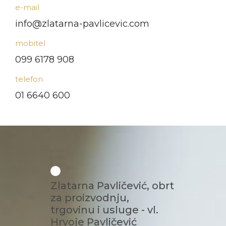
e-mail
info@zlatarna-pavlicevic.com
mobitel
099 6178 908
telefon
01 6640 600
Zlatarna Pavličević, obrt
za proizvodnju,
trgovinu i usluge - vl.
Hrvoje Pavličević