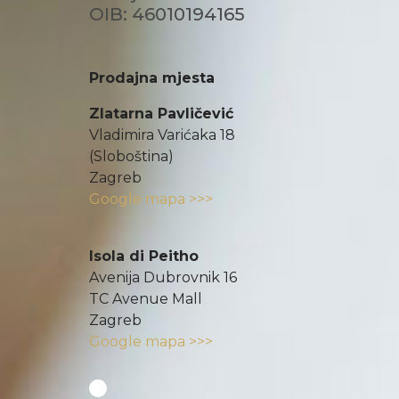
OIB: 46010194165
Prodajna mjesta
Zlatarna Pavličević
Vladimira Varićaka 18
(Sloboština)
Zagreb
Google mapa >>>
Isola di Peitho
Avenija Dubrovnik 16
TC Avenue Mall
Zagreb
Google mapa >>>