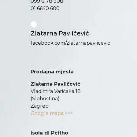
099 6178 908
01 6640 600
Zlatarna Pavličević
facebook.com/zlatarnapavlicevic
Prodajna mjesta
Zlatarna Pavličević
Vladimira Varićaka 18
(Sloboština)
Zagreb
Google mapa >>>
Isola di Peitho