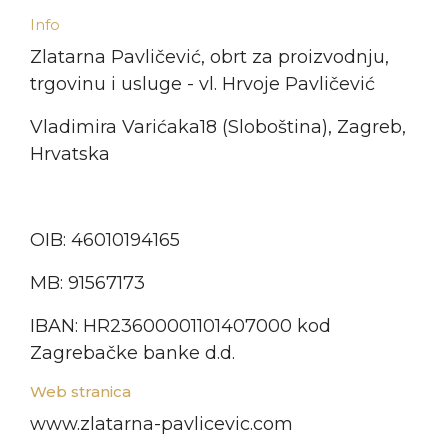
Info
Zlatarna Pavličević, obrt za proizvodnju,
trgovinu i usluge - vl. Hrvoje Pavličević
Vladimira Varićaka18 (Sloboština), Zagreb,
Hrvatska
OIB: 46010194165
MB: 91567173
IBAN: HR23600001101407000 kod
Zagrebačke banke d.d.
Web stranica
www.zlatarna-pavlicevic.com