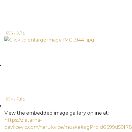
656 / 8,7g
654 / 7,8g
View the embedded image gallery online at:
https://zlatarna-
pavlicevic.com/narukvice/muske#sigProId0699d59f78